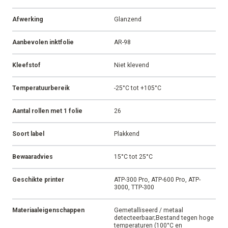
Afwerking
Glanzend
Aanbevolen inktfolie
AR-98
Kleefstof
Niet klevend
Temperatuurbereik
-25°C tot +105°C
Aantal rollen met 1 folie
26
Soort label
Plakkend
Bewaaradvies
15°C tot 25°C
Geschikte printer
ATP-300 Pro, ATP-600 Pro, ATP-
3000, TTP-300
Materiaaleigenschappen
Gemetalliseerd / metaal
detecteerbaar;Bestand tegen hoge
temperaturen (100°C en