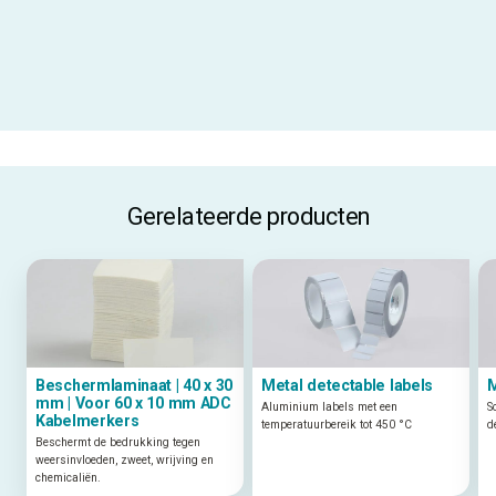
Materiaalcode
PU3510
ALLE SPECIFICATIES
Gerelateerde producten
Beschermlaminaat | 40 x 30
Metal detectable labels
M
mm | Voor 60 x 10 mm ADC
Aluminium labels met een
S
Kabelmerkers
temperatuurbereik tot 450 °C
d
Beschermt de bedrukking tegen
weersinvloeden, zweet, wrijving en
chemicaliën.