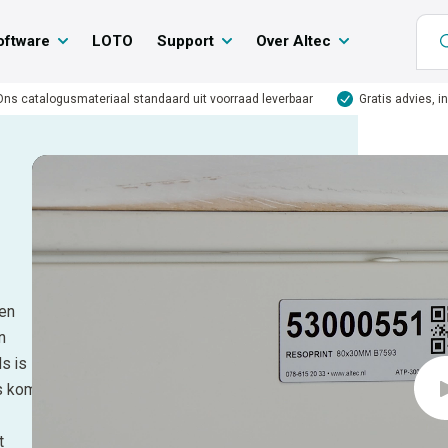
oftware
LOTO
Support
Over Altec
Ons catalogusmateriaal standaard uit voorraad leverbaar
Gratis advies, i
ben
n
s is
ls komt
t