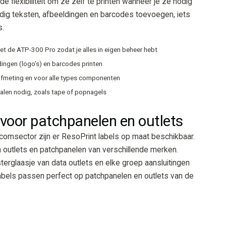
de flexibiliteit om ze zelf te printen wanneer je ze nodig
dig teksten, afbeeldingen en barcodes toevoegen, iets
s.
met de ATP-300 Pro zodat je alles in eigen beheer hebt
ldingen (logo’s) en barcodes printen
e afmeting en voor alle types componenten
alen nodig, zoals tape of popnagels
 voor patchpanelen en outlets
ecomsector zijn er ResoPrint labels op maat beschikbaar.
 outlets en patchpanelen van verschillende merken.
terglaasje van data outlets en elke groep aansluitingen
abels passen perfect op patchpanelen en outlets van de