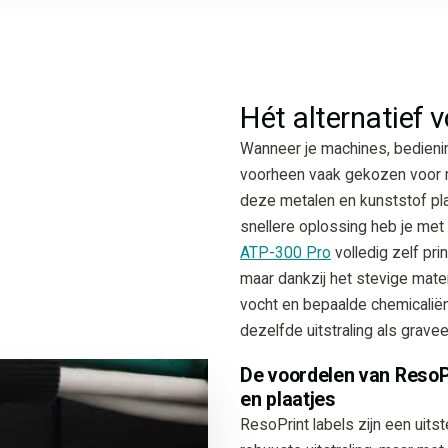
Hét alternatief 
Wanneer je machines, bedieni
voorheen vaak gekozen voor m
deze metalen en kunststof pla
snellere oplossing heb je me
ATP-300 Pro
volledig zelf pri
maar dankzij het stevige mate
vocht en bepaalde chemicaliën
dezelfde uitstraling als grave
De voordelen van ResoPr
en plaatjes
ResoPrint labels zijn een uit