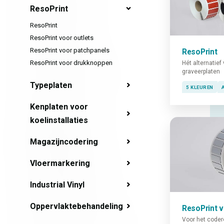
ResoPrint
ResoPrint
ResoPrint voor outlets
ResoPrint voor patchpanels
ResoPrint
ResoPrint voor drukknoppen
Hét alternatief 
graveerplaten
Typeplaten
5 KLEUREN
Kenplaten voor
koelinstallaties
Magazijncodering
Vloermarkering
Industrial Vinyl
Oppervlaktebehandeling
ResoPrint 
Voor het coder