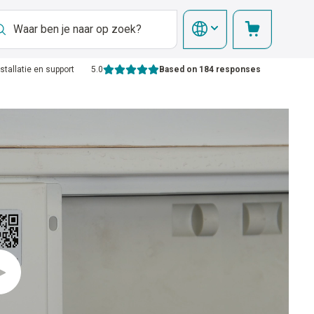
nstallatie en support
5.0
Based on 184 responses