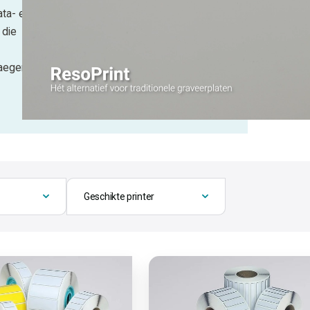
ata- en
 die
aeger.
Geschikte printer