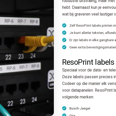
robuuste uitstraling, maar met 
hebt. Daarnaast kun je eenvou
wat bij graveren veel lastiger i
Zelf ResoPrint labels printen 
Je kunt allerlei teksten, afbee
Er zijn labels in elke gangbar
Geen extra bevestigingsmateri
ResoPrint labels
Speciaal voor de data- en tel
Deze labels passen precies in
Codeer op die manier elk vens
voor datapanelen. ResoPrint l
volgende merken:
Busch-Jaeger
Gira