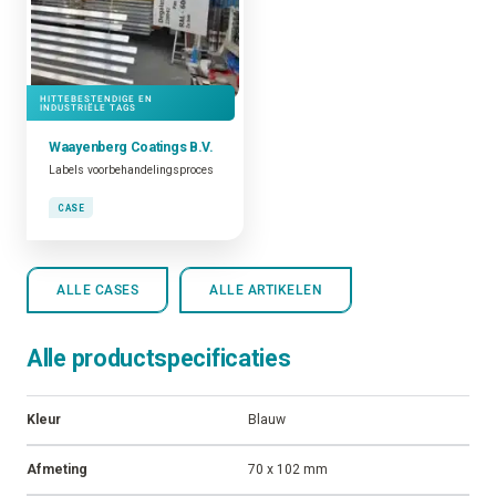
HITTEBESTENDIGE EN
INDUSTRIËLE TAGS
Waayenberg Coatings B.V.
Labels voorbehandelingsproces
CASE
ALLE CASES
ALLE ARTIKELEN
Alle productspecificaties
Kleur
Blauw
Afmeting
70 x 102 mm