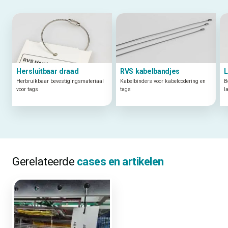
Hersluitbaar draad
RVS kabelbandjes
L
Herbruikbaar bevestigingsmateriaal
Kabelbinders voor kabelcodering en
B
voor tags
tags
l
Gerelateerde
cases en artikelen