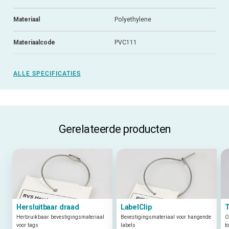
Materiaal
Polyethylene
Materiaalcode
PVC111
ALLE SPECIFICATIES
Gerelateerde producten
Hersluitbaar draad
LabelClip
T
Herbruikbaar bevestigingsmateriaal
Bevestigingsmateriaal voor hangende
O
voor tags
labels
t