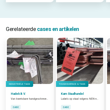
Gerelateerde
cases en artikelen
INDUSTRIËLE TAGS
TOUGHSURFACE & TAGS
Hadek B.V.
Kam Staalhandel
Van kwetsbare handgeschreven labels naar duurzame Industriële Tags
Labels op staal volgens NEN-norm
CASE
CASE