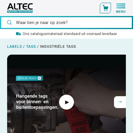
MENU
Ons catalogusmateriaal standaard uit voorraad leverbaar
LABELS
/
TAGS
/
INDUSTRIËLE TAGS