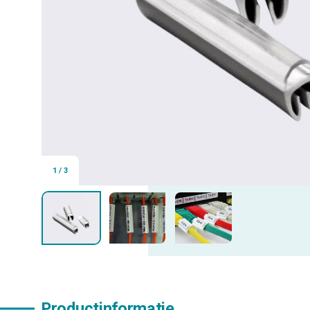
1
/
3
Productinformatie