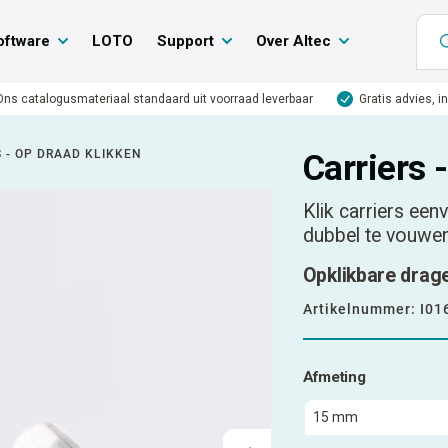
oftware
LOTO
Support
Over Altec
Ons catalogusmateriaal standaard uit voorraad leverbaar
Gratis advies, i
 - OP DRAAD KLIKKEN
Carriers 
Klik carriers ee
dubbel te vouwen
Opklikbare drag
Artikelnummer:
I01
Afmeting