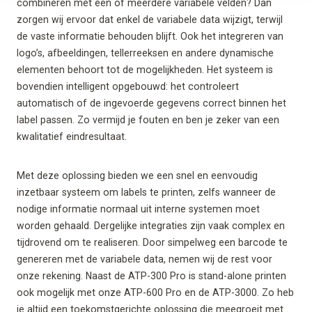
combineren met één of meerdere variabele velden? Dan
zorgen wij ervoor dat enkel de variabele data wijzigt, terwijl
de vaste informatie behouden blijft. Ook het integreren van
logo’s, afbeeldingen, tellerreeksen en andere dynamische
elementen behoort tot de mogelijkheden. Het systeem is
bovendien intelligent opgebouwd: het controleert
automatisch of de ingevoerde gegevens correct binnen het
label passen. Zo vermijd je fouten en ben je zeker van een
kwalitatief eindresultaat.
Met deze oplossing bieden we een snel en eenvoudig
inzetbaar systeem om labels te printen, zelfs wanneer de
nodige informatie normaal uit interne systemen moet
worden gehaald. Dergelijke integraties zijn vaak complex en
tijdrovend om te realiseren. Door simpelweg een barcode te
genereren met de variabele data, nemen wij de rest voor
onze rekening. Naast de ATP-300 Pro is stand-alone printen
ook mogelijk met onze ATP-600 Pro en de ATP-3000. Zo heb
je altijd een toekomstgerichte oplossing die meegroeit met