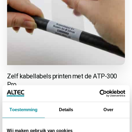
Zelf kabellabels printen met de ATP-300
Pro
Wil je zelf kabellabels printen? Onze kabellabels print je
volledig in eigen beheer met de
ATP-300 Pro
. Dit is een
industriële labelprinter die met alle bovenstaande
Toestemming
Details
Over
labelmaterialen overweg kan. Of je nu Wikkellabels, ADC
Kabelmerkers, TwistLabels of WrapTags print. Bedruk zelf
jouw labels met het kabeltype, de functie, het
Wij maken gebruik van cookies