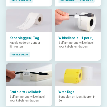
GEEN LIJMRESTEN
HALOGEENVRIJ
LOW SMOKE
Kabelvlaggen | Tag
Wikkellabels - 1 per rij
Kabels coderen zonder
Zelflaminerend wikkellabel
lijmresten
voor kabels en draden
VERWIJDERBAAR
Fanfold wikkellabels
WrapTags
Zelflaminerend wikkellabel
Bundelen en identificeren in
voor kabels en draden
één