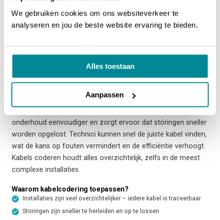
identificatienummer, de locatie en barcodes. De ATP-300 Pro
We gebruiken cookies om ons websiteverkeer te
is niet alleen de ideale keuze voor het printen van kabellabels,
analyseren en jou de beste website ervaring te bieden.
deze labelprinter is overal inzetbaar en kan vrijwel al onze
labels
printen. Van elektrotechniek tot apparatenbouw en van
telecom tot (zware) industrie.
Alles toestaan
Effectief kabels labelen met kabelcodering
Kabels labelen is cruciaal voor het effectief beheren van
Aanpassen
kabels in technische installaties. Met kabellabels weet je
precies welke kabel welke functie vervult. Dit maakt het
onderhoud eenvoudiger en zorgt ervoor dat storingen sneller
worden opgelost. Technici kunnen snel de juiste kabel vinden,
wat de kans op fouten vermindert en de efficiëntie verhoogt.
Kabels coderen houdt alles overzichtelijk, zelfs in de meest
complexe installaties.
Waarom kabelcodering toepassen?
Installaties zijn veel overzichtelijker – iedere kabel is traceerbaar
Storingen zijn sneller te herleiden en op te lossen