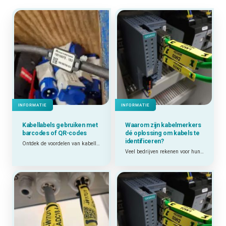
INFORMATIE
INFORMATIE
Kabellabels gebruiken met
Waarom zijn
kabelmerkers
barcodes of QR-codes
dé oplossing om kabels te
identificeren?
Ontdek de voordelen van kabellabels met barcodes en QR-codes.
Veel bedrijven rekenen voor hun kabelcodering op onze ADC-kabelmerkers. Een uitstekende keuze, maar waarom juist? Wij zetten 5 stevige argumenten op een rij!