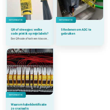
INFORMATIE
INFORMATIE
QR of streepjes: welke
5 Redenen om ADC te
code
print ik op mijn labels?
gebruiken
Een QR-code of toch een klassieke streepjescode? Alles hangt af van waar en waarvoor je de code gaat gebruiken, maar vaak is een [QR-code] de juiste keuze. We leggen even uit waarom!
INFORMATIE
Waarom kabelidentificatie
zo cruciaal is