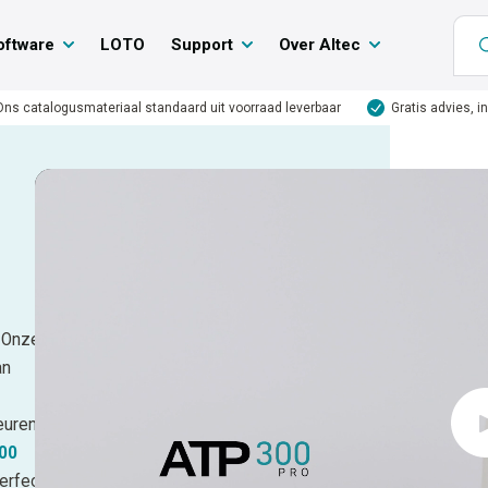
oftware
LOTO
Support
Over Altec
Ons catalogusmateriaal standaard uit voorraad leverbaar
Gratis advies, i
? Onze
an
euren
00
perfect