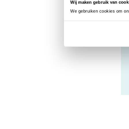
Wij maken gebruik van cook
Brady M511
Print labels va
We gebruiken cookies om ons 
MAX. PRINTB
250+ GESCHIK