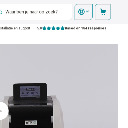
nstallatie en support
5.0
Based on 184 responses