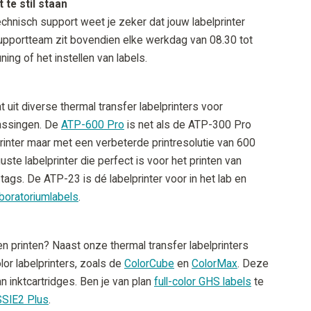
 te stil staan
technisch support weet je zeker dat jouw labelprinter
 supportteam zit bovendien elke werkdag van 08.30 tot
ing of het instellen van labels.
 uit diverse thermal transfer labelprinters voor
passingen. De
ATP-600 Pro
is net als de ATP-300 Pro
printer maar met een verbeterde printresolutie van 600
uste labelprinter die perfect is voor het printen van
ags. De ATP-23 is dé labelprinter voor in het lab en
aboratoriumlabels
.
en printen? Naast onze thermal transfer labelprinters
or labelprinters, zoals de
ColorCube
en
ColorMax
. Deze
n inktcartridges. Ben je van plan
full-color GHS labels
te
SIE2 Plus
.