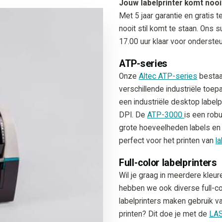
Jouw labelprinter komt nooit
Met 5 jaar garantie en gratis 
nooit stil komt te staan. Ons
17.00 uur klaar voor ondersteun
ATP-series
Onze
Altec ATP-series
bestaat
verschillende industriële toe
een industriële desktop label
DPI. De
ATP-3000
is een robu
grote hoeveelheden labels en t
perfect voor het printen van
l
Full-color labelprinters
Wil je graag in meerdere kleur
hebben we ook diverse full-col
labelprinters maken gebruik va
printen? Dit doe je met de
LAS