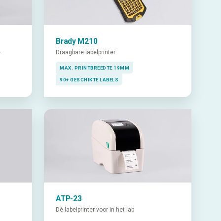
Brady M210
e
Draagbare labelprinter
MAX. PRINTBREEDTE 19MM
90+ GESCHIKTE LABELS
ATP-23
Dé labelprinter voor in het lab