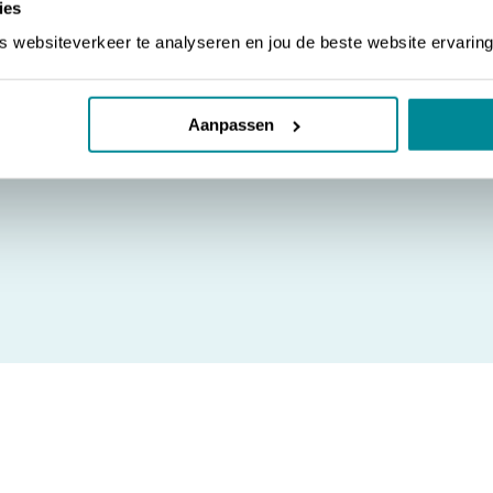
ies
Brady M610
naf je smartphone
Draagbare labelprinter
websiteverkeer te analyseren en jou de beste website ervaring
REEDTE 38MM
MAX. PRINTBREEDTE 50MM
TE LABELS
800+ GESCHIKTE LABELS
Aanpassen