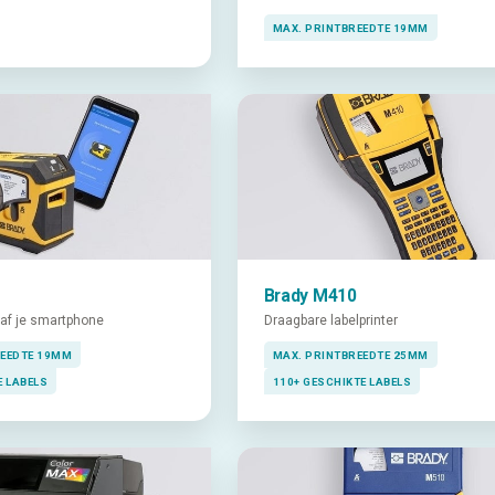
MAX. PRINTBREEDTE 19MM
Brady M410
naf je smartphone
Draagbare labelprinter
REEDTE 19MM
MAX. PRINTBREEDTE 25MM
E LABELS
110+ GESCHIKTE LABELS