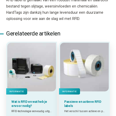
RFID label is gemaakt van een robuust materiaal en daardoor
bestand tegen slijtage, weersinvloeden en chemicaliën.
HardTags zijn dankzij hun lange levensduur een duurzame
oplossing voor wie aan de slag wil met RFID.
Gerelateerde artikelen
INFORMATIE
INFORMATIE
Wat is RFID en wat heb je
Passieve en actieve RFID
ervoor nodig?
labels
RFID-technologie eenvoudig uitgelegd
Het verschil tussen actieve en passieve RFID labels