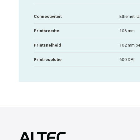
Connectiviteit
Ethernet, U
Printbreedte
106 mm
Printsnelheid
102 mm pe
Printresolutie
600 DPI