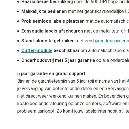
Haarscherpe bedrukking
door de 600 DPI hoge printr
Makkelijk te bedienen
met het gebruiksvriendelijke L
Probleemloos labels plaatsen
met de automatisch c
Eenvoudig labels afscheuren
met de metal tear-off 
Stand-alone te gebruiken
met een
barcodescanner
o
Cutter-module
beschikbaar
om automatisch labels a
Onderhoudsvrij met 5 jaar garantie
op alle onderdel
5 jaar garantie en gratis support
Binnen de garantietermijn van 5 jaar (bij afname van het
je vervanging van defecte onderdelen en een vervangend
niet direct weer werkend kunnen maken. En bovendien g
kosteloos ondersteuning op onze printers, software en l
probleem aanloopt. Zo komt jouw labelprinter nooit stil t