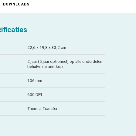
DOWNLOADS
ificaties
22,6 x 19,8 x 33,2 cm
2 jaar (5 jaar optioneel) op alle onderdelen
behalve de printkop
106 mm
600 DPI
Thermal Transfer