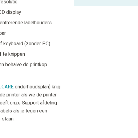
esolutie
CD display
entrerende labelhouders
bar
f keyboard (zonder PC)
f te knippen
en behalve de printkop
A.CARE
onderhoudsplan) krijg
e printer als we de printer
eeft onze Support afdeling
abels als je tegen een
e staan.