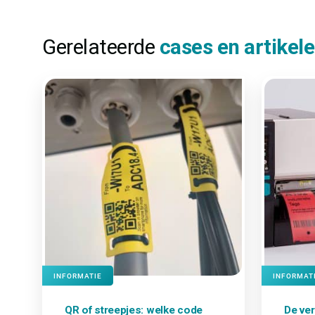
Gerelateerde
cases en artikel
INFORMATIE
INFORMAT
QR of streepjes: welke
code
De ver