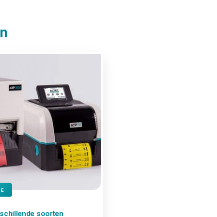
en
IE
schillende soorten