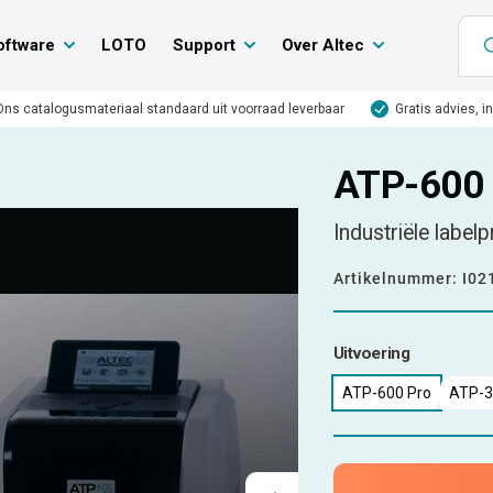
oftware
LOTO
Support
Over Altec
Ons catalogusmateriaal standaard uit voorraad leverbaar
Gratis advies, i
ATP-600 
Industriële label
Artikelnummer:
I02
Uitvoering
ATP-600 Pro
ATP-3