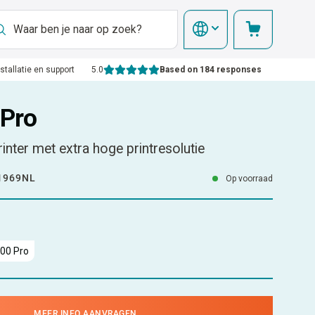
nstallatie en support
5.0
Based on 184 responses
Pro
printer met extra hoge printresolutie
1969NL
Op voorraad
00 Pro
MEER INFO AANVRAGEN