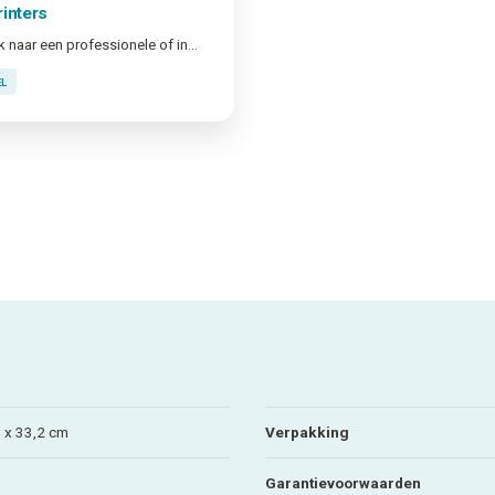
rinters
Op zoek naar een professionele of industriële labelprinter?
EL
8 x 33,2 cm
Verpakking
Garantievoorwaarden