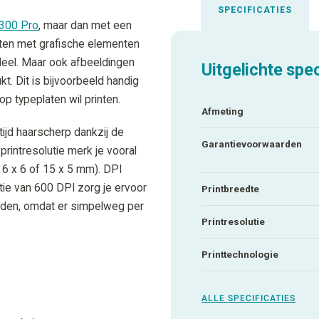
SPECIFICATIES
300 Pro
, maar dan met een
laten met grafische elementen
rdeel. Maar ook afbeeldingen
Uitgelichte spec
t. Dit is bijvoorbeeld handig
p typeplaten wil printen.
Afmeting
ijd haarscherp dankzij de
Garantievoorwaarden
printresolutie merk je vooral
 6 x 6 of 15 x 5 mm). DPI
tie van 600 DPI zorg je ervoor
Printbreedte
worden, omdat er simpelweg per
Printresolutie
Printtechnologie
ALLE SPECIFICATIES