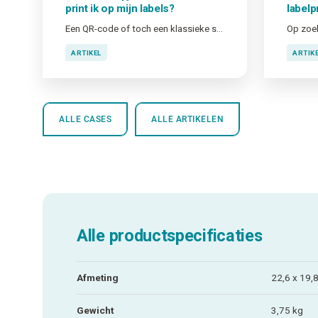
print ik op mijn labels?
labelp
Een QR-code of toch een klassieke streepjescode? Alles hangt af van waar en waarvoor je de code gaat gebruiken, maar vaak is een [QR-code] de juiste keuze. We leggen even uit waarom!
ARTIKEL
ARTIK
ALLE CASES
ALLE ARTIKELEN
Alle productspecificaties
Afmeting
22,6 x 19,
Gewicht
3,75 kg