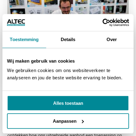
Toestemming
Details
Over
Wij maken gebruik van cookies
We gebruiken cookies om ons websiteverkeer te
analyseren en jou de beste website ervaring te bieden.
KRIJG EEN DEMONSTRATIE VAN ONS RUIME AANBOD
Demonstratie
bij Altec in Eppegem
Alles toestaan
Kom langs bij Altec in Eppegem en ontdek ons uitgebreide
assortiment aan labeloplossingen. Je krijgt live een
Aanpassen
demonstratie van de mogelijkheden en mag bovendien een
gepersonaliseerde stalenmap meenemen. Zo kan je meteen
ontdekken hoe ons uitgebreide aanbod een toepassing op