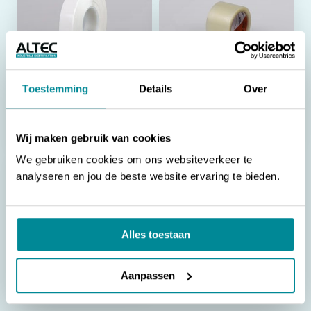
Wikkellabels
Beschermlaminaat voor
beschermlaminaat
KettleTags
Toestemming
Details
Over
Extra beschermlaminaat voor
Garandeert een onaangetast,
kabels met een hoge diameter
blijvend en haarscherpe
codering op KettleTags
Wij maken gebruik van cookies
We gebruiken cookies om ons websiteverkeer te
analyseren en jou de beste website ervaring te bieden.
Beschermlaminaat voor
Alles toestaan
ultrasoon labels
Beschermlaminaat voor
ultrasoon labels
Aanpassen