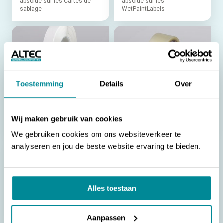
absolue sur les Cartes de
absolue sur les
sablage
WetPaintLabels
Toestemming
Details
Over
Laminage étiquettes
Laminage de protection
auto-protégées
pour KettleTags
Laminage de protection
Garantit un codage intact,
supplémentaire pour les
permanent et ultra précis sur
Wij maken gebruik van cookies
câbles de grand diamètre
les KettleTags
We gebruiken cookies om ons websiteverkeer te
analyseren en jou de beste website ervaring te bieden.
Alles toestaan
Laminage de protection
pour étiquettes
ultrasons
Aanpassen