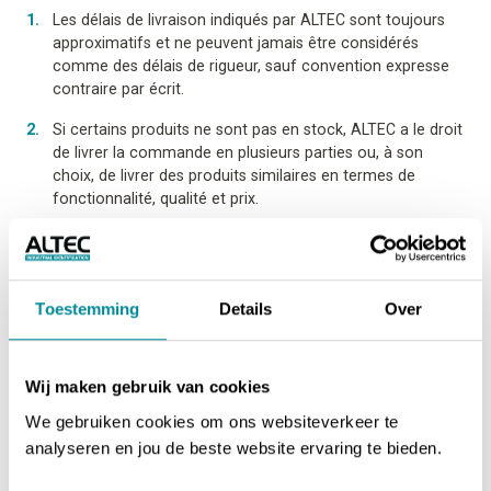
Les délais de livraison indiqués par ALTEC sont toujours
approximatifs et ne peuvent jamais être considérés
comme des délais de rigueur, sauf convention expresse
contraire par écrit.
Si certains produits ne sont pas en stock, ALTEC a le droit
de livrer la commande en plusieurs parties ou, à son
choix, de livrer des produits similaires en termes de
fonctionnalité, qualité et prix.
En cas de livraison sur appel sans échéances fixées, si
aucune partie ou totalité de la commande n’a été appelée
dans les trois mois, ALTEC peut exiger par écrit que le
client fixe un délai dans lequel la totalité sera appelée. Le
Toestemming
Details
Over
client doit s’exécuter dans les 8 jours, ce délai ne pouvant
excéder trois mois.
Wij maken gebruik van cookies
En cas de livraison de produits fabriqués spécialement
pour le client, ALTEC a le droit de livrer et de facturer une
We gebruiken cookies om ons websiteverkeer te
quantité supérieure ou inférieure dans une tolérance
analyseren en jou de beste website ervaring te bieden.
maximale de 10 %.