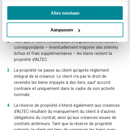
Article 5 : Risques, réserve de propriété et droit de
rétention
Alles toestaan
Sauf dispositions contraires, le risque des biens livrés ou
Aanpassen
à livrer est transféré au client au moment de la livraison.
Tant que le client n’a pas payé intégralement la facture
correspondante – éventuellement majorée des intérêts
échus et frais supplémentaires – les biens restent la
propriété d’ALTEC.
La propriété ne passe au client qu’après règlement
intégral de la créance. Le client n’a pas le droit de
revendre les biens impayés à des tiers, sauf accord
contraire et uniquement dans le cadre de son activité
normale.
La réserve de propriété s’étend également aux créances
d’ALTEC résultant du manquement du client à d’autres
obligations du contrat, ainsi qu’aux créances issues de
contrats antérieurs. Tant que la réserve de propriété
subsiste, le client est tenu de conserver les biens avec