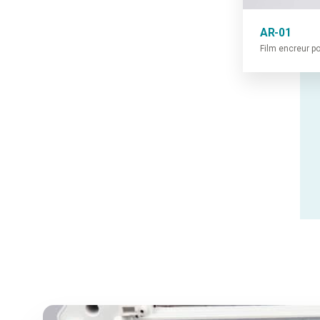
AR-01
Film encreur p