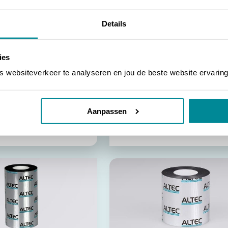
Details
ies
websiteverkeer te analyseren en jou de beste website ervaring
AWH-20
our imprimantes ATP
Film encreur pour imprimantes ATP
Aanpassen
FILM ENCREUR POLYVALENT
MATÉRIAUX MATS