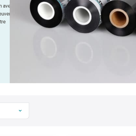
un avec
euvent
tre