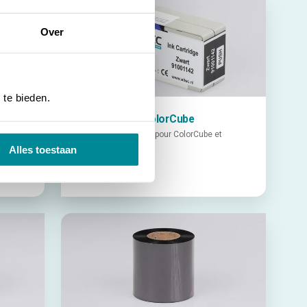
Over
 te bieden.
Cartouches | ColorCube
Cartouches d'encre pour ColorCube et
LASSIE2 Plus
Alles toestaan