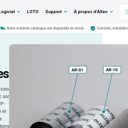
Logiciel
LOTO
Support
À propos d’Altec
Notre matériel catalogue est disponible en stock
Conseils, installati
es
ession
c sont
TP-
e et
e.
tions