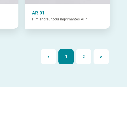
AR-01
Film encreur pour imprimantes ATP
<
1
2
>