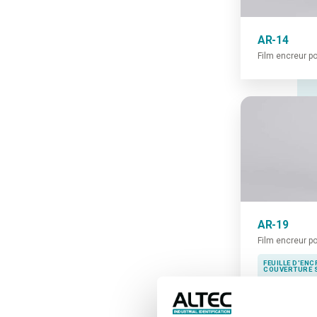
AR-14
Film encreur p
AR-19
Film encreur p
FEUILLE D'EN
COUVERTURE 