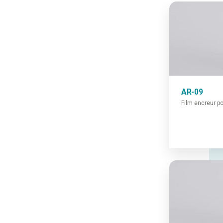
AR-09
Film encreur p