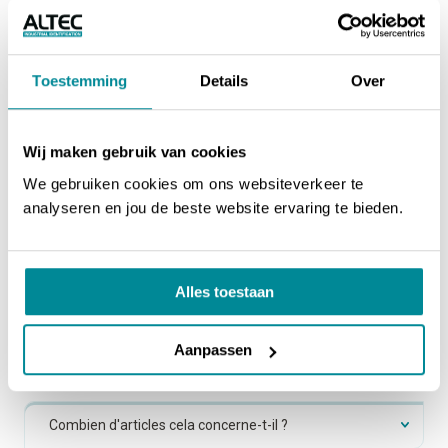
*
NOM DE L'ENTREPRISE
*
PRÉNOM
NOM
Toestemming
Details
Over
NOM DE FAMILLE
Wij maken gebruik van cookies
We gebruiken cookies om ons websiteverkeer te
*
ADRESSE E-MAIL
analyseren en jou de beste website ervaring te bieden.
*
NUMÉRO DE TÉLÉPHONE
Alles toestaan
*
QUEL EST LE NUMÉRO DE COMMANDE ?
Aanpassen