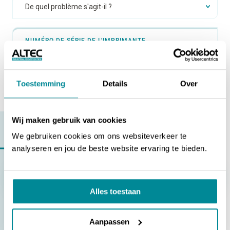
NUMÉRO DE SÉRIE DE L'IMPRIMANTE
CRÉER UN TICKET
Toestemming
Details
Over
Wij maken gebruik van cookies
VOUS RENCONTREZ UN PROBLÈME ?
We gebruiken cookies om ons websiteverkeer te
Trouvez la réponse à
votre question
analyseren en jou de beste website ervaring te bieden.
Comment imprimer des étiquettes Climapulse ?
Alles toestaan
VERS TOUTES LES QUESTIONS
Aanpassen