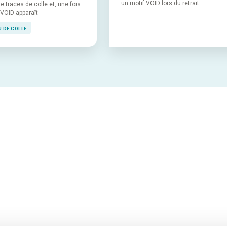
un motif VOID lors du retrait
e traces de colle et, une fois
f VOID apparaît
 DE COLLE