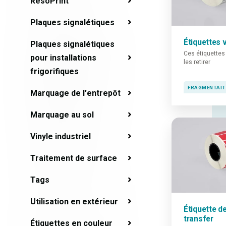
ResoPrint
Plaques signalétiques
Étiquettes v
Plaques signalétiques
Ces étiquettes 
pour installations
les retirer
frigorifiques
FRAGMENTAIT
Marquage de l'entrepôt
Marquage au sol
Vinyle industriel
Traitement de surface
Tags
Utilisation en extérieur
Étiquette de
transfer
Étiquettes en couleur