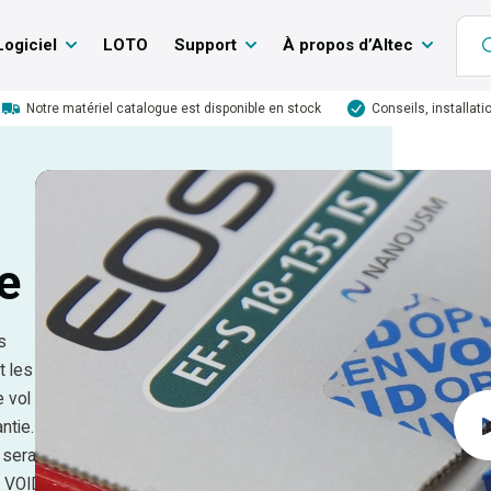
Logiciel
LOTO
Support
À propos d’Altec
Notre matériel catalogue est disponible en stock
Conseils, installati
e
s
t les
e vol
ntie.
 sera
f VOID