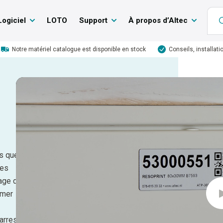
Logiciel
LOTO
Support
À propos d’Altec
Notre matériel catalogue est disponible en stock
Conseils, installati
es que
ues
tage de
imer
arres