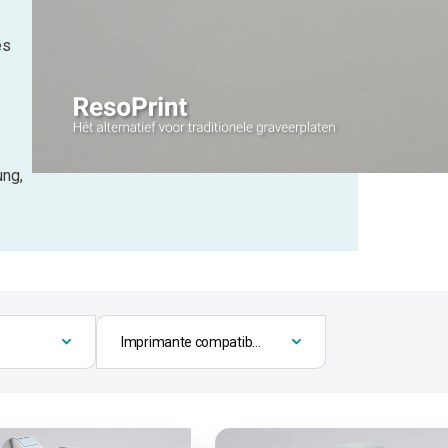
es
ung,
Imprimante compatible