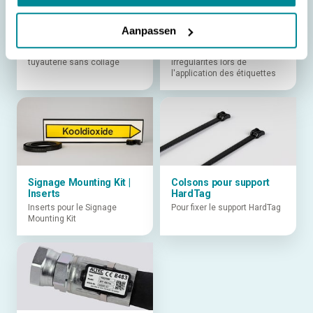
Aanpassen
Signage Mounting Kit
LabelSlide
Fixez le marquage de
Évitez les bulles d'air et les
tuyauterie sans collage
irrégularités lors de
l'application des étiquettes
Signage Mounting Kit |
Colsons pour support
Inserts
HardTag
Inserts pour le Signage
Pour fixer le support HardTag
Mounting Kit