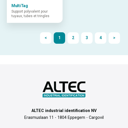
MultiTag
Support polyvalent pour
tuyaux, tubes et tringles
<
1
2
3
4
>
ALTEC industrial identification NV
Erasmuslaan 11 - 1804 Eppegem - Cargovil