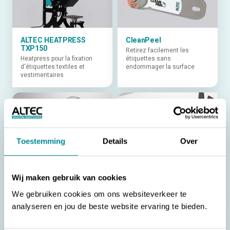
ALTEC HEATPRESS
CleanPeel
TXP150
Retirez facilement les
Heatpress pour la fixation
étiquettes sans
d'étiquettes textiles et
endommager la surface
vestimentaires
Toestemming
Details
Over
Tape Dispenser
RFID Gaine thermo-
rétractable & HardTag
Pour le laminage de câbles
outil de positionnement
de grand diamètre
Wij maken gebruik van cookies
Outil de positionnement pour
la fixation des RFID HardTags
We gebruiken cookies om ons websiteverkeer te
analyseren en jou de beste website ervaring te bieden.