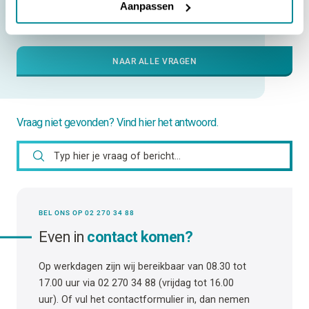
[ATP-300/600 Pro] | Wat moet ik doen bij de foutmelding:
Aanpassen
Paper Jam?
NAAR ALLE VRAGEN
Vraag niet gevonden? Vind hier het antwoord.
BEL ONS OP 02 270 34 88
Even in
contact komen?
Op werkdagen zijn wij bereikbaar van 08.30 tot
17.00 uur via 02 270 34 88 (vrijdag tot 16.00
uur). Of vul het contactformulier in, dan nemen