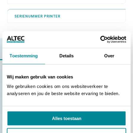
SERIENUMMER PRINTER
LOOP JE TEGEN EEN PROBLEEM AAN?
Toestemming
Details
Over
Vind het antwoord op
jouw vraag
Wij maken gebruik van cookies
[ATP-300/600 Pro] | Hoe installeer ik de printerdriver?
We gebruiken cookies om ons websiteverkeer te
[ATP-300/600 Pro] | Hoe kalibreer ik de printer?
analyseren en jou de beste website ervaring te bieden.
[ATP-300/600 Pro] | Hoe stel ik de labelgeleiders correct
in?
Alles toestaan
[ATP-300/600 Pro] | Hoe plaats ik een rol labels?