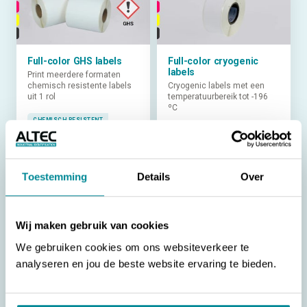
Full-color GHS labels
Full-color cryogenic
labels
Print meerdere formaten
chemisch resistente labels
Cryogenic labels met een
uit 1 rol
temperatuurbereik tot -196
ºC
CHEMISCH RESISTENT
KRASVAST
STIKSTOFBESTENDIG
Toestemming
Details
Over
Wij maken gebruik van cookies
Full-color glanzend
Full-color glanzend
We gebruiken cookies om ons websiteverkeer te
kunststof
papier
analyseren en jou de beste website ervaring te bieden.
Glanzende en krasvaste
Glanzende en krasvaste
labels voor full-color
labels voor full-color
bedrukking
bedrukking