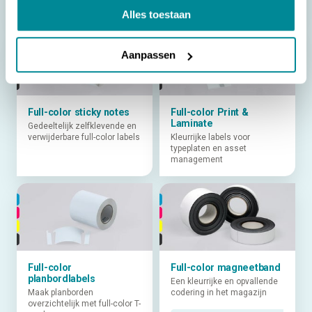
KRASVAST
KRASVAST
Alles toestaan
Aanpassen
Full-color sticky notes
Full-color Print &
Laminate
Gedeeltelijk zelfklevende en
verwijderbare full-color labels
Kleurrijke labels voor
typeplaten en asset
management
Full-color
Full-color magneetband
planbordlabels
Een kleurrijke en opvallende
Maak planborden
codering in het magazijn
overzichtelijk met full-color T-