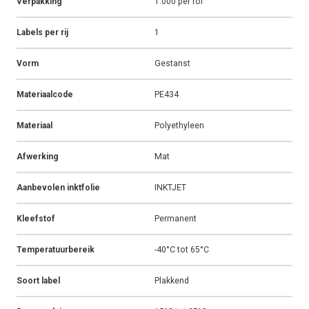
Verpakking
1.000 per rol
Labels per rij
1
Vorm
Gestanst
Materiaalcode
PE434
Materiaal
Polyethyleen
Afwerking
Mat
Aanbevolen inktfolie
INKTJET
Kleefstof
Permanent
Temperatuurbereik
-40°C tot 65°C
Soort label
Plakkend