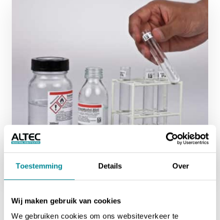
Toestemming
Details
Over
Imprimez des étiquettes de laboratoire
avec l’ATP-23
Wij maken gebruik van cookies
L’ATP-23
est l’imprimante d’étiquettes idéale pour
We gebruiken cookies om ons websiteverkeer te