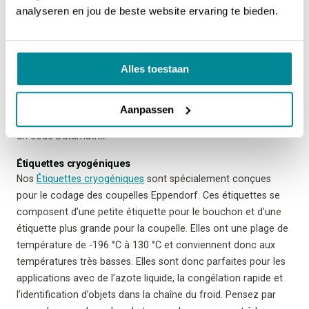
l’identification en laboratoire. Grâce à son format compact,
analyseren en jou de beste website ervaring te bieden.
elle occupe peu d’espace, ce qui la rend parfaite pour une
utilisation dans les laboratoires où l’espace est limité. Elle
permet d’imprimer facilement des
Étiquettes cryogéniques
,
Alles toestaan
des
Étiquettes pour lames porte-objet
et des
Étiquettes pour
autoclave
. Cette imprimante permet d’apposer rapidement et
avec précision toutes les informations nécessaires sur
Aanpassen
chaque étiquette de laboratoire, comme un code-barres ou
un code Datamatrix.
Étiquettes cryogéniques
Nos
Étiquettes cryogéniques
sont spécialement conçues
pour le codage des coupelles Eppendorf. Ces étiquettes se
composent d’une petite étiquette pour le bouchon et d’une
étiquette plus grande pour la coupelle. Elles ont une plage de
température de -196 °C à 130 °C et conviennent donc aux
températures très basses. Elles sont donc parfaites pour les
applications avec de l’azote liquide, la congélation rapide et
l’identification d’objets dans la chaîne du froid. Pensez par