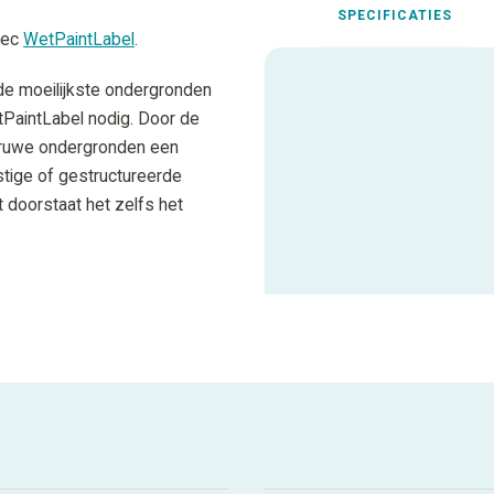
SPECIFICATIES
ltec
WetPaintLabel
.
 de moeilijkste ondergronden
tPaintLabel nodig. Door de
t ruwe ondergronden een
stige of gestructureerde
 doorstaat het zelfs het