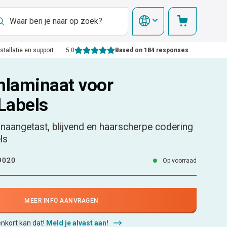
nstallatie en support
5.0
Based on 184 responses
laminaat voor
Labels
naangetast, blijvend en haarscherpe codering
ls
9020
Op voorraad
MEER INFO AANVRAGEN
enkort kan dat!
Meld je alvast aan!