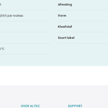
t
Afmeting
 |365 par rouleau
Vorm
Kleefstof
Soort label
5°C
OVER ALTEC
SUPPORT