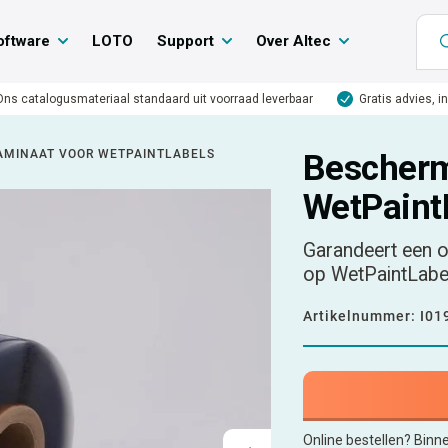
oftware
LOTO
Support
Over Altec
Ons catalogusmateriaal standaard uit voorraad leverbaar
Gratis advies, i
MINAAT VOOR WETPAINTLABELS
Bescherm
WetPaint
Garandeert een o
op WetPaintLabe
Artikelnummer:
I01
Online bestellen? Binn