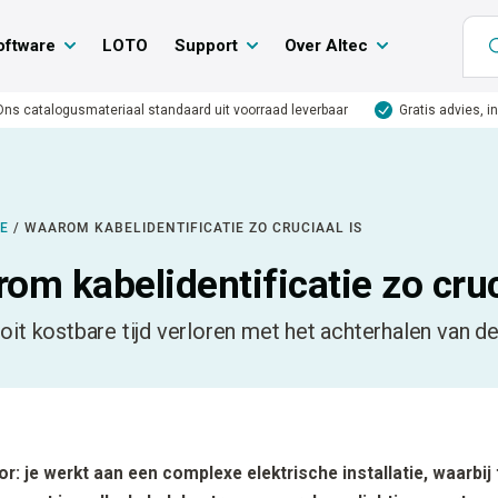
oftware
LOTO
Support
Over Altec
Ons catalogusmateriaal standaard uit voorraad leverbaar
Gratis advies, i
IE
/
WAAROM KABELIDENTIFICATIE ZO CRUCIAAL IS
om kabelidentificatie zo cruc
oit kostbare tijd verloren met het achterhalen van d
oor: je werkt aan een complexe elektrische installatie, waarbij