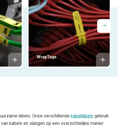
WrapTags
T
 duurzame labels. Onze verschillende
kabellabels
gebruik
ie van kabels en slangen op een overzichtelijke manier.