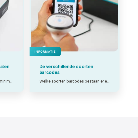
INFORMATIE
laten
De verschillende soorten
barcodes
Afhankelijk zijn van levertijden, minimumafnames en externe leveranciers? Of zelf printen wanneer je het nodig hebt? Welke keuze het beste werkt, hangt af van jouw situatie.
Welke soorten barcodes bestaan er en welke past het best bij mijn toepassing?