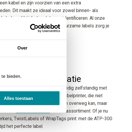
een kabel en zijn voorzien van een extra
den. Dit maakt ze ideaal voor zowel binnen- als
kabels gelijktijdig bundelen en identificeren. Al onze
eden. Met onze industriële en duurzame labels zorg je
Over
 te bieden.
 voor kabelidentificatie
oor kabelidentificatie print je volledig zelfstandig met
Pro
. Dit is onze meestgekozen labelprinter, die niet
Alles toestaan
e bovengenoemde labelmaterialen overweg kan, maar
l andere
industriële labels
uit ons assortiment. Of je nu
kers, TwistLabels of WrapTags print: met de ATP-300
tijd het perfecte label.