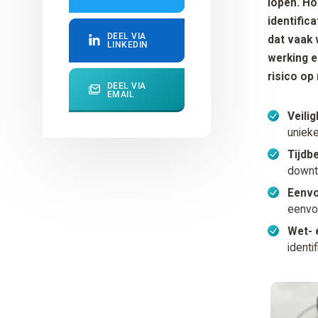
lopen. Ho
identifica
DEEL VIA
dat vaak 
LINKEDIN
werking e
risico op
DEEL VIA
EMAIL
Veilig
unieke
Tijdb
downt
Eenvo
eenvo
Wet- 
identi