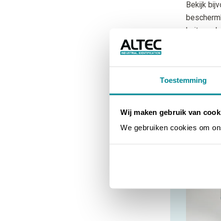
Bekijk bi
bescherml
buitengeb
kabellabel
voor een d
Toestemming
BEKIJ
Wij maken gebruik van cook
We gebruiken cookies om ons 