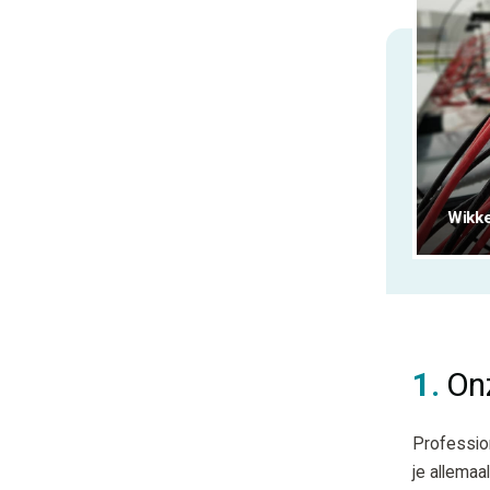
Wikke
1.
Onz
Profession
je allemaa