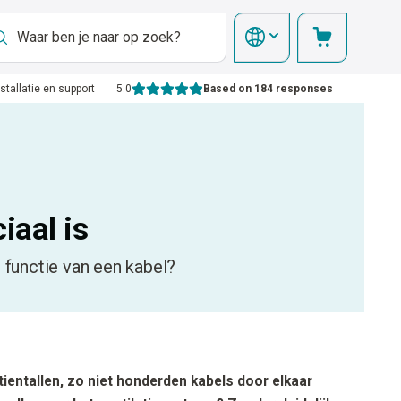
nstallatie en support
5.0
Based on 184 responses
iaal is
e functie van een kabel?
 tientallen, zo niet honderden kabels door elkaar