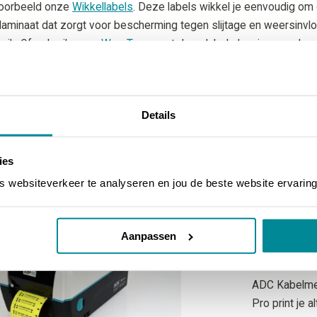
jvoorbeeld onze
Wikkellabels
. Deze labels wikkel je eenvoudig om 
aminaat dat zorgt voor bescherming tegen slijtage en weersinvloe
ruik. Of gebruik onze
WrapTags
: met deze labels kun je meerdere 
s blijven langdurig leesbaar, zelfs onder veeleisende omstandigh
uidelijke en georganiseerde kabelidentificatie.
Details
K ONZE KABELLABELS
ies
websiteverkeer te analyseren en jou de beste website ervaring
Printer
Onze labels v
de
ATP-300 
Aanpassen
alleen met d
ook met vee
ADC Kabelmer
Pro print je al