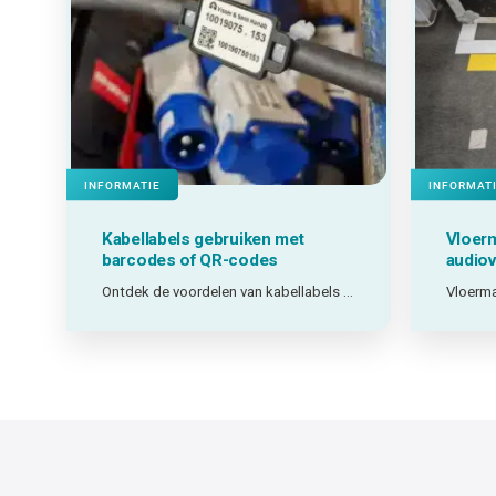
INFORMATIE
INFORMAT
Kabellabels gebruiken met
Vloerm
barcodes of QR-codes
audiov
Ontdek de voordelen van kabellabels met barcodes en QR-codes.