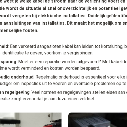
e weet je welke kabel de stroom naar de verlichting voert en
tie wordt de situatie al snel onoverzichtelijk en potentieel ge
wordt vergeten bij elektrische installaties
.
Duidelijk geïdentif
n aansluitingen van installaties. Dit maakt het mogelijk om sn
 menselijke fouten.
heid
: Een verkeerd aangesloten kabel kan leiden tot kortsluiting,
 identificatie te geven, voorkom je vergissingen.
esparing
: Moet er een reparatie worden uitgevoerd? Met kabelident
ime wordt verminderd en kosten worden bespaard.
udig onderhoud
: Regelmatig onderhoud is essentieel voor elke i
udiger om inspecties uit te voeren en eventuele problemen op te
en regelgeving
: Veel normen en regelgevingen stellen eisen aan de
ficatie zorgt ervoor dat je aan deze eisen voldoet.