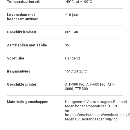
Temperatuurbereik
-40°C tot +100°C
Levensduur met
+10 jaar
beschermlaminaat
Geschikt laminaat
I021148
Aantal rollen met 1 folie
35
Soort label
Hangend
Bewaaradvies
15°C tot 25°C
Geschikte printer
ATP-300 Pro, ATP-600 Pro, ATP-
3000, TTP-300
Materiaaleigenschappen
Halogeenvrij;Vlamvertragend;Bestand
tegen hoge temperaturen (100°C
en
hoger);Verschuifbaar;Weersbestendig;
tegen UV;Bestand tegen wrijving