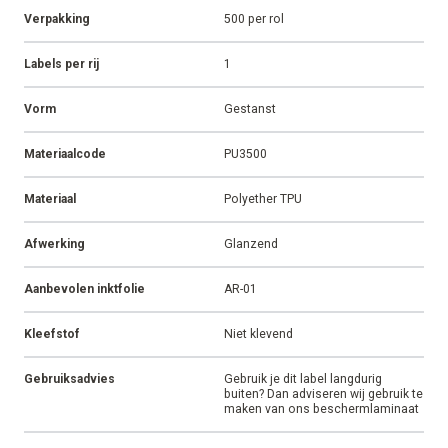
Verpakking
500 per rol
Labels per rij
1
Vorm
Gestanst
Materiaalcode
PU3500
Materiaal
Polyether TPU
Afwerking
Glanzend
Aanbevolen inktfolie
AR-01
Kleefstof
Niet klevend
Gebruiksadvies
Gebruik je dit label langdurig
buiten? Dan adviseren wij gebruik te
maken van ons beschermlaminaat