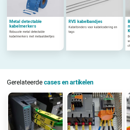
Metal detectable
RVS kabelbandjes
B
kabelmerkers
m
Kabelbinders voor kabelcodering en
K
Robuuste metal detectable
tags
kabelmerkers met metaaldeeltjes
B
w
c
Gerelateerde
cases en artikelen