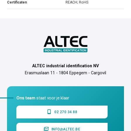
Certificaten
REACH; RoHS
ALTEC industrial identification NV
Erasmuslaan 11 - 1804 Eppegem - Cargovil
Ons team
staat voor je klaar
02 270 34 88
INFO@ALTEC.BE