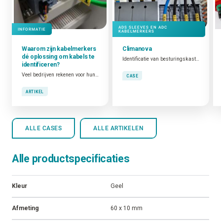
ADS SLEEVES EN ADC
INFORMATIE
KABELMERKERS
Waarom zijn
kabelmerkers
Climanova
dé oplossing om kabels te
Identificatie van besturingskasten
identificeren?
Veel bedrijven rekenen voor hun kabelcodering op onze ADC-kabelmerkers. Een uitstekende keuze, maar waarom juist? Wij zetten 5 stevige argumenten op een rij!
CASE
ARTIKEL
ALLE CASES
ALLE ARTIKELEN
Alle productspecificaties
Kleur
Geel
Afmeting
60 x 10 mm