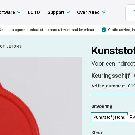
oftware
LOTO
Support
Over Altec
Ons catalogusmateriaal standaard uit voorraad leverbaar
Gratis advies, i
OF JETONS
Kunststof
Voor een indirect
Keuringsschijf |
Artikelnummer:
I01
Uitvoering
Kunststof jetons
RV
Kleur