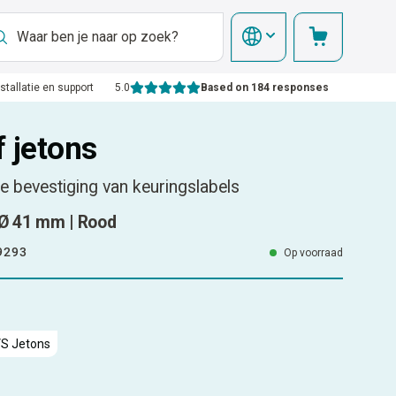
nstallatie en support
5.0
Based on 184 responses
 jetons
e bevestiging van keuringslabels
 Ø 41 mm | Rood
9293
Op voorraad
S Jetons