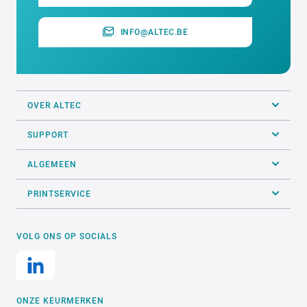
ALTEC industrial identification NV
Erasmuslaan 11 - 1804 Eppegem - Cargovil
Ons team
staat voor je klaar
02 270 34 88
INFO@ALTEC.BE
OVER ALTEC
SUPPORT
ALGEMEEN