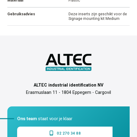
Alle productspecificaties
Kleur
Zwart
Afmeting
375 x 50 mm
Verpakking
25 per pak
Materiaal
Plastic
Gebruiksadvies
Deze inserts zijn geschikt voor de
Signage mounting kit Medium