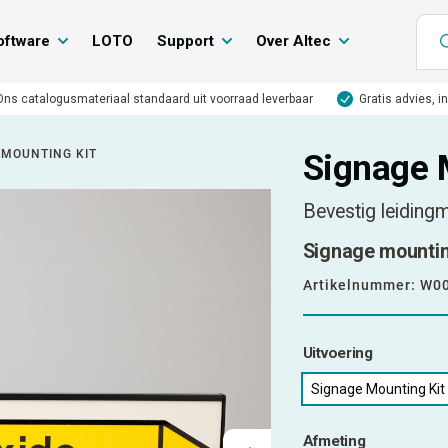
oftware
LOTO
Support
Over Altec
Ons catalogusmateriaal standaard uit voorraad leverbaar
Gratis advies, i
 MOUNTING KIT
Signage 
Bevestig leiding
Signage mounting
Artikelnummer:
W0
Uitvoering
Signage Mounting Kit
Afmeting