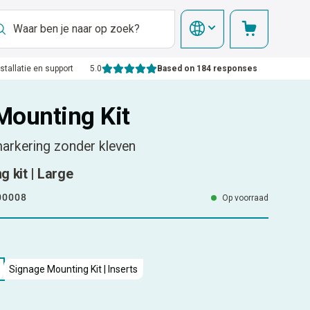
nstallatie en support
5.0
Based on 184 responses
Mounting Kit
markering zonder kleven
 kit | Large
00008
Op voorraad
Signage Mounting Kit | Inserts