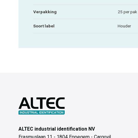
Verpakking
25 per pak
Soort label
Houder
ALTEC industrial identification NV
Erasmuslaan 11 - 1804 Eppegem - Cargovil