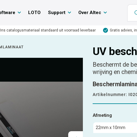
oftware
LOTO
Support
Over Altec
Ons catalogusmateriaal standaard uit voorraad leverbaar
Gratis advies, i
RMLAMINAAT
UV besch
Beschermt de bed
wrijving en chemi
Beschermlaminaa
Artikelnummer:
I02
Afmeting