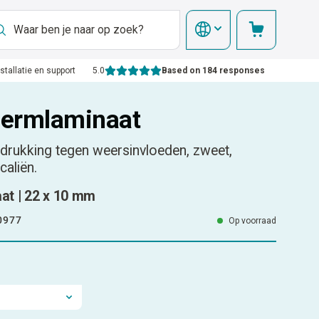
nstallatie en support
5.0
Based on 184 responses
ermlaminaat
rukking tegen weersinvloeden, zweet,
caliën.
t | 22 x 10 mm
0977
Op voorraad