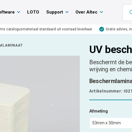
oftware
LOTO
Support
Over Altec
Ons catalogusmateriaal standaard uit voorraad leverbaar
Gratis advies, i
RMLAMINAAT
UV besch
Beschermt de bed
wrijving en chemi
Beschermlaminaa
Artikelnummer:
I02
Afmeting