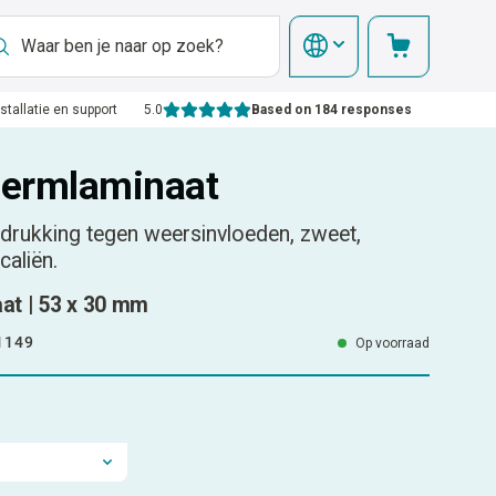
nstallatie en support
5.0
Based on 184 responses
ermlaminaat
rukking tegen weersinvloeden, zweet,
caliën.
t | 53 x 30 mm
1149
Op voorraad