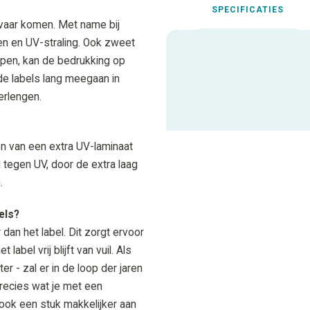
SPECIFICATIES
evaar komen. Met name bij
en en UV-straling. Ook zweet
appen, kan de bedrukking op
Uitgelichte spec
de labels lang meegaan in
erlengen.
ALLE SPECIFICATIES
n van een extra UV-laminaat
d tegen UV, door de extra laag
.
els?
dan het label. Dit zorgt ervoor
label vrij blijft van vuil. Als
ter - zal er in de loop der jaren
precies wat je met een
ook een stuk makkelijker aan