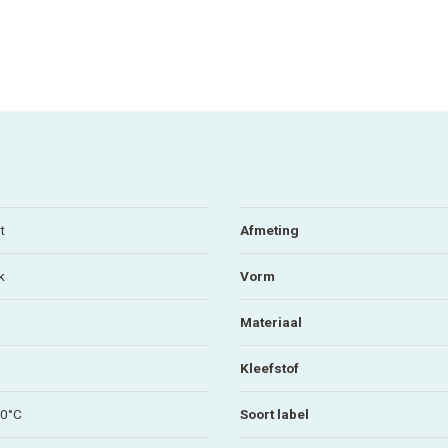
t
Afmeting
k
Vorm
Materiaal
Kleefstof
80°C
Soort label