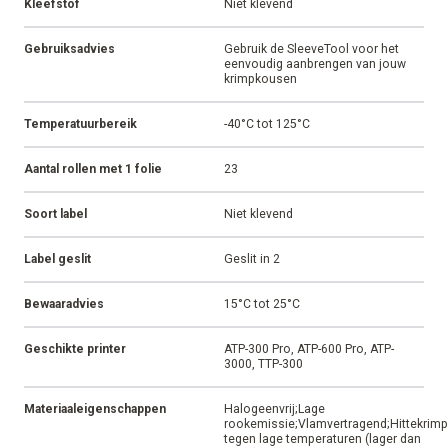
Kleefstof
Niet klevend
Gebruiksadvies
Gebruik de SleeveTool voor het
eenvoudig aanbrengen van jouw
krimpkousen
Temperatuurbereik
-40°C tot 125°C
Aantal rollen met 1 folie
23
Soort label
Niet klevend
Label geslit
Geslit in 2
Bewaaradvies
15°C tot 25°C
Geschikte printer
ATP-300 Pro, ATP-600 Pro, ATP-
3000, TTP-300
Materiaaleigenschappen
Halogeenvrij;Lage
rookemissie;Vlamvertragend;Hittekrim
tegen lage temperaturen (lager dan