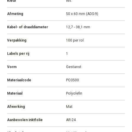
Kleur
Wit
Afmeting
50 x 60 mm (ADS-9)
Kabel- of draaddiameter
12,7 - 38,1 mm
Verpakking
100 per rol
Labels per rij
1
Vorm
Gestanst
Materiaalcode
PO3500
Materiaal
Polyolefin
Afwerking
Mat
Aanbevolen inktfolie
AR-24