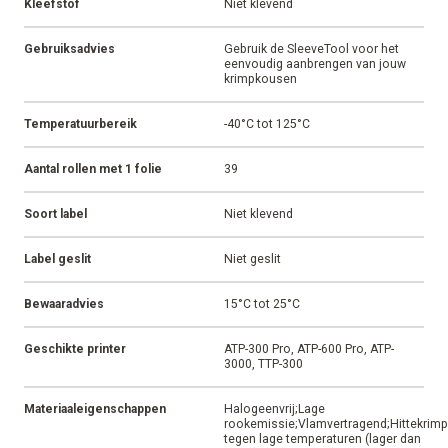
Kleefstof
Niet klevend
Gebruiksadvies
Gebruik de SleeveTool voor het
eenvoudig aanbrengen van jouw
krimpkousen
Temperatuurbereik
-40°C tot 125°C
Aantal rollen met 1 folie
39
Soort label
Niet klevend
Label geslit
Niet geslit
Bewaaradvies
15°C tot 25°C
Geschikte printer
ATP-300 Pro, ATP-600 Pro, ATP-
3000, TTP-300
Materiaaleigenschappen
Halogeenvrij;Lage
rookemissie;Vlamvertragend;Hittekrim
tegen lage temperaturen (lager dan