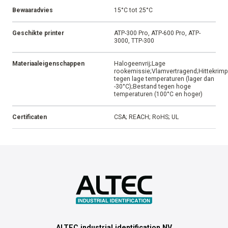
Bewaaradvies
15°C tot 25°C
Geschikte printer
ATP-300 Pro, ATP-600 Pro, ATP-
3000, TTP-300
Materiaaleigenschappen
Halogeenvrij;Lage
rookemissie;Vlamvertragend;Hittekrim
tegen lage temperaturen (lager dan
-30°C);Bestand tegen hoge
temperaturen (100°C en hoger)
Certificaten
CSA; REACH; RoHS; UL
ALTEC industrial identification NV