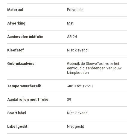
Materiaal
Polyolefin
Afwerking
Mat
Aanbevolen inktfolie
AR-24
Kleefstof
Niet klevend
Gebruiksadvies
Gebruik de SleeveTool voor het
eenvoudig aanbrengen van jouw
krimpkousen
Temperatuurbereik
-40°C tot 125°C
Aantal rollen met 1 folie
39
Soort label
Niet klevend
Label geslit
Niet geslit