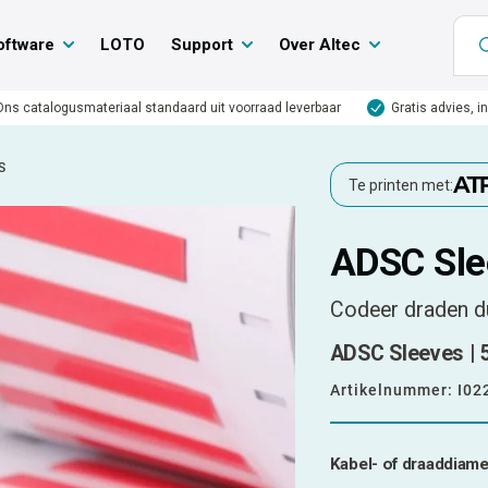
oftware
LOTO
Support
Over Altec
Ons catalogusmateriaal standaard uit voorraad leverbaar
Gratis advies, i
S
Te printen met:
ADSC Sle
Codeer draden d
ADSC Sleeves | 
Artikelnummer:
I02
Kabel- of draaddiame