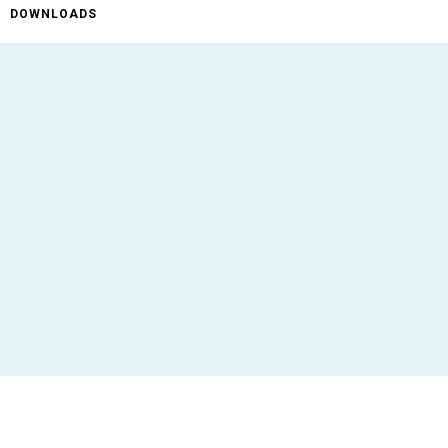
DOWNLOADS
ificaties
AR-13
Gebruik de SleeveTool voor het eenvoudig
aanbrengen van jouw krimpkousen
PO3510