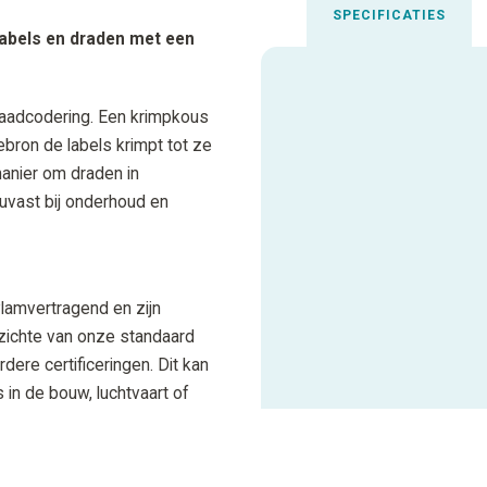
SPECIFICATIES
kabels en draden met een
Uitgelichte spec
aadcodering. Een krimpkous
bron de labels krimpt tot ze
Aanbevolen inktfolie
manier om draden in
ouvast bij onderhoud en
Gebruiksadvies
Materiaalcode
lamvertragend en zijn
pzichte van onze standaard
ALLE SPECIFICATIES
ere certificeringen. Dit kan
 in de bouw, luchtvaart of