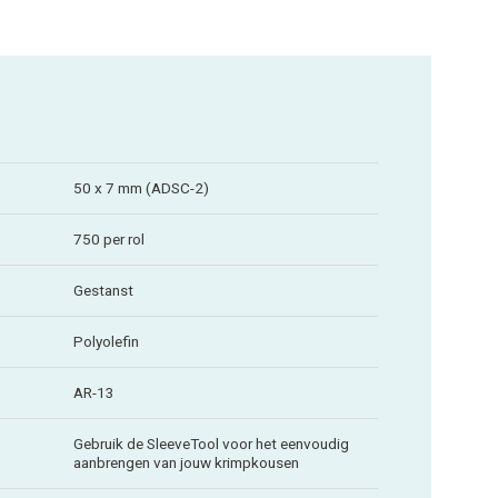
50 x 7 mm (ADSC-2)
750 per rol
Gestanst
Polyolefin
AR-13
Gebruik de SleeveTool voor het eenvoudig
aanbrengen van jouw krimpkousen