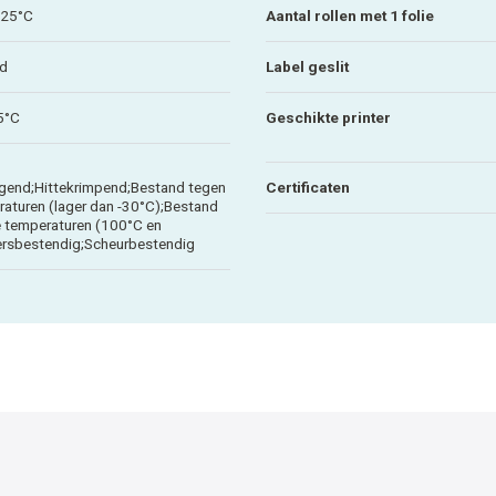
125°C
Aantal rollen met 1 folie
nd
Label geslit
5°C
Geschikte printer
gend;Hittekrimpend;Bestand tegen
Certificaten
raturen (lager dan -30°C);Bestand
 temperaturen (100°C en
rsbestendig;Scheurbestendig