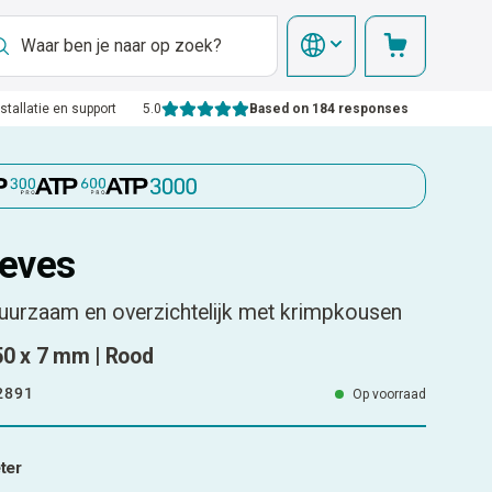
nstallatie en support
5.0
Based on 184 responses
eves
uurzaam en overzichtelijk met krimpkousen
50 x 7 mm | Rood
2891
Op voorraad
ter