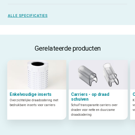
ALLE SPECIFICATIES
Gerelateerde producten
Enkelvoudige inserts
Carriers - op draad
C
schuiven
Overzichtelijke draadcodering met
K
bedrukbare inserts voor carriers
Schuif transparante carriers over
v
draden voor nette en duurzame
v
draadcodering