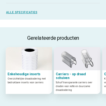
ALLE SPECIFICATIES
Gerelateerde producten
Enkelvoudige inserts
Carriers - op draad
C
schuiven
Overzichtelijke draadcodering met
K
bedrukbare inserts voor carriers
Schuif transparante carriers over
v
draden voor nette en duurzame
v
draadcodering