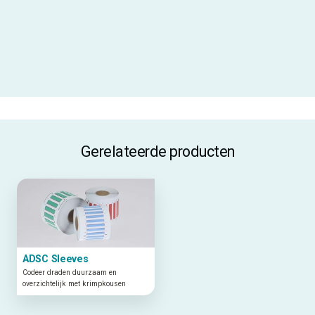
Kabel- of draaddiameter
3,18 – 8,13 mm
Materiaalcode
B342
ALLE SPECIFICATIES
Gerelateerde producten
ADSC Sleeves
Codeer draden duurzaam en
overzichtelijk met krimpkousen