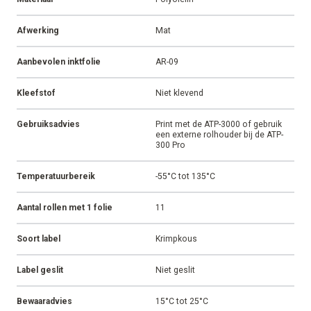
Afwerking
Mat
Aanbevolen inktfolie
AR-09
Kleefstof
Niet klevend
Gebruiksadvies
Print met de ATP-3000 of gebruik
een externe rolhouder bij de ATP-
300 Pro
Temperatuurbereik
-55°C tot 135°C
Aantal rollen met 1 folie
11
Soort label
Krimpkous
Label geslit
Niet geslit
Bewaaradvies
15°C tot 25°C