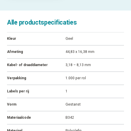
Alle productspecificaties
Kleur
Geel
Afmeting
44,83 x 16,38 mm
Kabel- of draaddiameter
3,18 – 8,13 mm
Verpakking
1.000 per rol
Labels per rij
1
Vorm
Gestanst
Materiaalcode
B342
Materiaal
Polyolefin