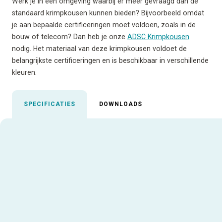
Werk je in een omgeving waarbij er méér gevraagd dan de
standaard krimpkousen kunnen bieden? Bijvoorbeeld omdat
je aan bepaalde certificeringen moet voldoen, zoals in de
bouw of telecom? Dan heb je onze
ADSC Krimpkousen
nodig. Het materiaal van deze krimpkousen voldoet de
belangrijkste certificeringen en is beschikbaar in verschillende
kleuren.
SPECIFICATIES
DOWNLOADS
Uitgelichte specificaties
Aanbevolen inktfolie
AR-09
Gebruiksadvies
Print met de ATP-3000 of gebruik
een externe rolhouder bij de ATP-
300 Pro