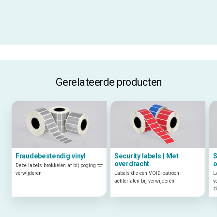
ALLE SPECIFICATIES
Gerelateerde producten
Fraudebestendig vinyl
Security labels | Met
S
overdracht
o
Deze labels brokkelen af bij poging tot
verwijderen
Labels die een VOID-patroon
L
achterlaten bij verwijderen
v
z