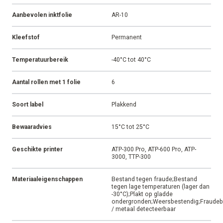
Aanbevolen inktfolie
AR-10
Kleefstof
Permanent
Temperatuurbereik
-40°C tot 40°C
Aantal rollen met 1 folie
6
Soort label
Plakkend
Bewaaradvies
15°C tot 25°C
Geschikte printer
ATP-300 Pro, ATP-600 Pro, ATP-
3000, TTP-300
Materiaaleigenschappen
Bestand tegen fraude;Bestand
tegen lage temperaturen (lager dan
-30°C);Plakt op gladde
ondergronden;Weersbestendig;Fraudeb
/ metaal detecteerbaar