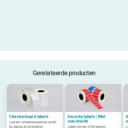
Aanbevolen inktfolie
AR-10
Materiaalcode
B362
ALLE SPECIFICATIES
Gerelateerde producten
Checkerboard labels
Security labels | Met
S
overdracht
o
Laat een schaakbordpatroon achter
bij poging tot verwijderen
Labels die een VOID-patroon
L