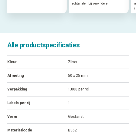
achterlaten bij verwijderen
v
z
Alle productspecificaties
Kleur
Zilver
Afmeting
50 x 25 mm
Verpakking
1.000 per rol
Labels per rij
1
Vorm
Gestanst
Materiaalcode
B362