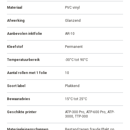
Materiaal
PVC vinyl
Afwerking
Glanzend
Aanbevolen inktfolie
AR-10
Kleefstof
Permanent
Temperatuurbereik
-30°C tot 90°C
Aantal rollen met 1 folie
10
Soort label
Plakkend
Bewaaradvies
15°C tot 25°C
Geschikte printer
ATP-300 Pro, ATP-600 Pro, ATP-
3000, TTP-300
Materiaaleigenschappen
Bestand tegen fraude;Plakt op