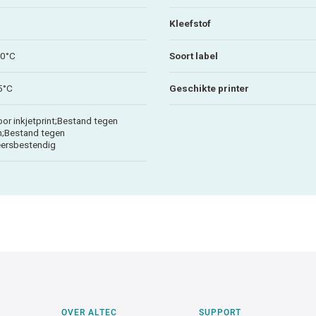
Kleefstof
80°C
Soort label
5°C
Geschikte printer
or inkjetprint;Bestand tegen
n;Bestand tegen
eersbestendig
OVER ALTEC
SUPPORT