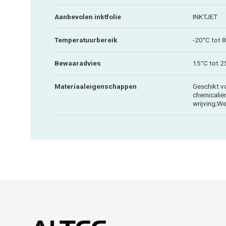
Aanbevolen inktfolie
INKTJET
Temperatuurbereik
-20°C tot 
Bewaaradvies
15°C tot 2
Materiaaleigenschappen
Geschikt vo
chemicalië
wrijving;W