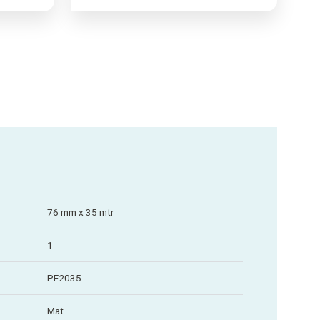
76 mm x 35 mtr
1
PE2035
Mat