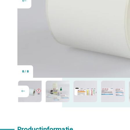
8
/
8
Productinformatie