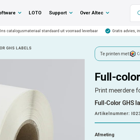
oftware
LOTO
Support
Over Altec
Ons catalogusmateriaal standaard uit voorraad leverbaar
Gratis advies, i
OR GHS LABELS
Te printen met:
Full-colo
Print meerdere fo
Full-Color GHS la
Artikelnummer:
I02
Afmeting