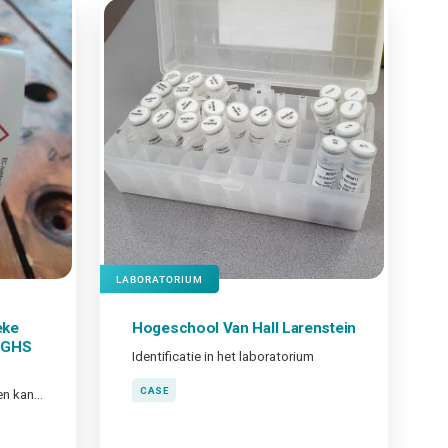
LABORATORIUM
eke
Hogeschool Van Hall Larenstein
e GHS
Identificatie in het laboratorium
CASE
Wettelijk verplicht, maar ook een kans om extra info toe te voegen. Hoe haal je het meeste uit je GHS-markering?