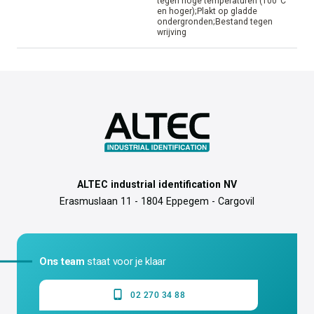
tegen hoge temperaturen (100°C
en hoger);Plakt op gladde
ondergronden;Bestand tegen
wrijving
ALTEC industrial identification NV
Erasmuslaan 11 - 1804 Eppegem - Cargovil
Ons team
staat voor je klaar
02 270 34 88