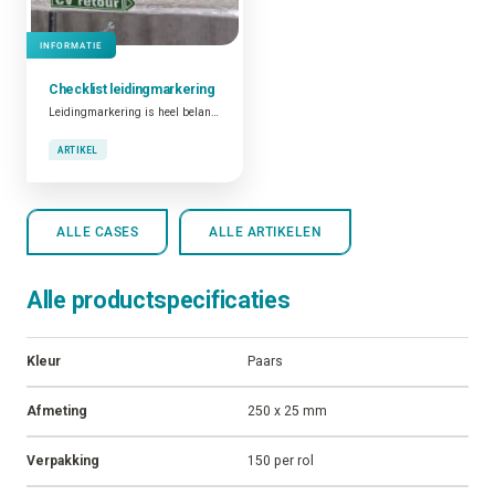
INFORMATIE
Checklist
leidingmarkering
Leidingmarkering is heel belangrijk. Niet alleen omwille van het feit dat dit verplicht is en dat goed geïdentificeerde leidingen bijdragen tot de algemene veiligheid op de plant. Ook omdat gemarkeerde leidingen een functionele tool zijn die bijdragen tot operationele en onderhoudsactiviteiten.
ARTIKEL
ALLE CASES
ALLE ARTIKELEN
Alle productspecificaties
Kleur
Paars
Afmeting
250 x 25 mm
Verpakking
150 per rol