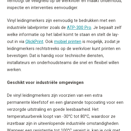
verhoogt de veiligheid op de werkvloer en maakt onderhoud,
inspectie en interventies eenvoudiger.
Vinyl leidingmerkers zijn eenvoudig te bedrukken met een
industriële labelprinter zoals de
ATP-300 Pro
. Je bepaalt zelf
welke informatie op het label komt te staan en stelt de lay-
out in via
QlickPrint
. Ook
mobiel printen
is mogelijk, zodat je
leidingmerkers rechtstreeks op de werkvloer kunt printen en
bevestigen. Dat is handig voor technische diensten,
installateurs en onderhoudsteams die snel en flexibel willen
werken.
Geschikt voor industriële omgevingen
De vinyl leidingmerkers zijn voorzien van een extra
permanente kleefstof en een glanzende topcoating voor een
verzorgde uitstraling en goede leesbaarheid. Het
temperatuurbereik loopt van -30°C tot 80°C, waardoor ze
inzetbaar zijn in uiteenlopende industriële omstandigheden.
Wanneer een resistentie tot 100°C vereist is, kan je ook met