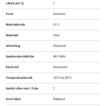
Labels per rij
1
Vorm
Gestanst
Materiaalcode
V111
Materiaal
Vinyl
Afwerking
Glanzend
Aanbevolen inktfolie
AR-19WH
Kleefstof
Permanent
Temperatuurbereik
-30°C tot 80°C
Aantal rollen met 1 folie
7
Soort label
Plakkend