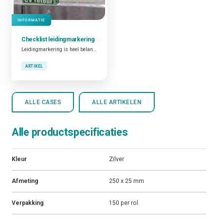
INFORMATIE
Checklist
leidingmarkering
Leidingmarkering is heel belangrijk. Niet alleen omwille van het feit dat dit verplicht is en dat goed geïdentificeerde leidingen bijdragen tot de algemene veiligheid op de plant. Ook omdat gemarkeerde leidingen een functionele tool zijn die bijdragen tot operationele en onderhoudsactiviteiten.
ARTIKEL
ALLE CASES
ALLE ARTIKELEN
Alle productspecificaties
Kleur
Zilver
Afmeting
250 x 25 mm
Verpakking
150 per rol