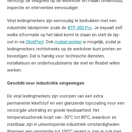
verhoogt de veiligheid op de werkvloer en maakt onderhoud,
inspectie en interventies eenvoudiger.
Vinyl leidingmerkers zijn eenvoudig te bedrukken met een
industriële labelprinter zoals de
ATP-300 Pro
. Je bepaalt zelf
welke informatie op het label komt te staan en stelt de lay-
out in via
QlickPrint
. Ook
mobiel printen
is mogelijk, zodat je
leidingmerkers rechtstreeks op de werkvloer kunt printen en
bevestigen. Dat is handig voor technische diensten,
installateurs en onderhoudsteams die snel en flexibel willen
werken.
Geschikt voor industriële omgevingen
De vinyl leidingmerkers zijn voorzien van een extra
permanente kleefstof en een glanzende topcoating voor een
verzorgde uitstraling en goede leesbaarheid. Het
temperatuurbereik loopt van -30°C tot 80°C, waardoor ze
inzetbaar zijn in uiteenlopende industriële omstandigheden.
Wanneer een resistentie tot 100°C vereist is, kan je ook met