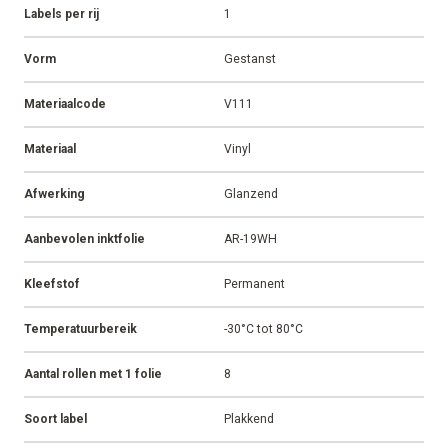
Labels per rij
1
Vorm
Gestanst
Materiaalcode
V111
Materiaal
Vinyl
Afwerking
Glanzend
Aanbevolen inktfolie
AR-19WH
Kleefstof
Permanent
Temperatuurbereik
-30°C tot 80°C
Aantal rollen met 1 folie
8
Soort label
Plakkend