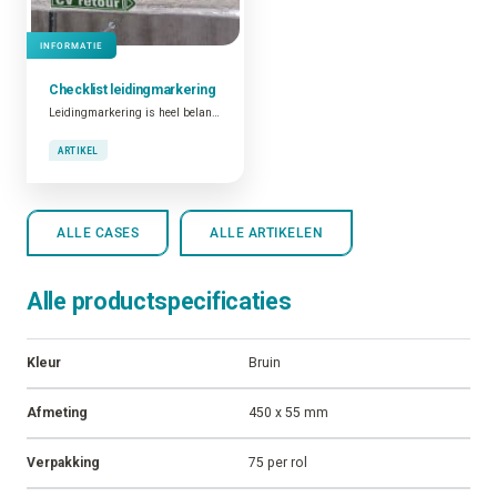
INFORMATIE
Checklist
leidingmarkering
Leidingmarkering is heel belangrijk. Niet alleen omwille van het feit dat dit verplicht is en dat goed geïdentificeerde leidingen bijdragen tot de algemene veiligheid op de plant. Ook omdat gemarkeerde leidingen een functionele tool zijn die bijdragen tot operationele en onderhoudsactiviteiten.
ARTIKEL
ALLE CASES
ALLE ARTIKELEN
Alle productspecificaties
Kleur
Bruin
Afmeting
450 x 55 mm
Verpakking
75 per rol