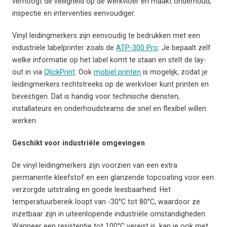
verhoogt de veiligheid op de werkvloer en maakt onderhoud,
inspectie en interventies eenvoudiger.
Vinyl leidingmerkers zijn eenvoudig te bedrukken met een
industriële labelprinter zoals de
ATP-300 Pro
. Je bepaalt zelf
welke informatie op het label komt te staan en stelt de lay-
out in via
QlickPrint
. Ook
mobiel printen
is mogelijk, zodat je
leidingmerkers rechtstreeks op de werkvloer kunt printen en
bevestigen. Dat is handig voor technische diensten,
installateurs en onderhoudsteams die snel en flexibel willen
werken.
Geschikt voor industriële omgevingen
De vinyl leidingmerkers zijn voorzien van een extra
permanente kleefstof en een glanzende topcoating voor een
verzorgde uitstraling en goede leesbaarheid. Het
temperatuurbereik loopt van -30°C tot 80°C, waardoor ze
inzetbaar zijn in uiteenlopende industriële omstandigheden.
Wanneer een resistentie tot 100°C vereist is, kan je ook met