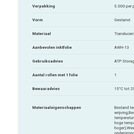
Verpakking
5.000 per 
Vorm
Gestanst
Materiaal
Translucent
Aanbevolen inktfolie
AWH-13
Gebruiksadvies
ATP Storage
Aantal rollen met 1 folie
1
Bewaaradvies
15°C tot 2
Materiaaleigenschappen
Bestand te
wrijving;B
temperatur
hoge tempe
hoger);Wee
ondergron