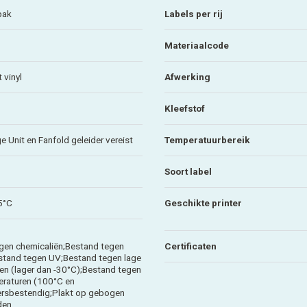
pak
Labels per rij
Materiaalcode
 vinyl
Afwerking
Kleefstof
 Unit en Fanfold geleider vereist
Temperatuurbereik
Soort label
5°C
Geschikte printer
gen chemicaliën;Bestand tegen
Certificaten
estand tegen UV;Bestand tegen lage
en (lager dan -30°C);Bestand tegen
raturen (100°C en
rsbestendig;Plakt op gebogen
den