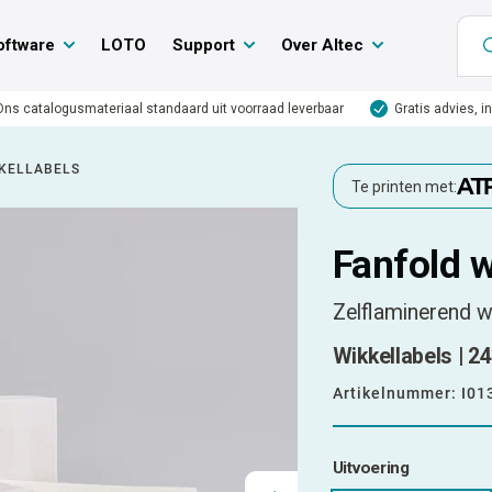
oftware
LOTO
Support
Over Altec
Ons catalogusmateriaal standaard uit voorraad leverbaar
Gratis advies, i
KELLABELS
Te printen met:
Fanfold w
Zelflaminerend w
Wikkellabels | 24
Artikelnummer:
I01
Uitvoering