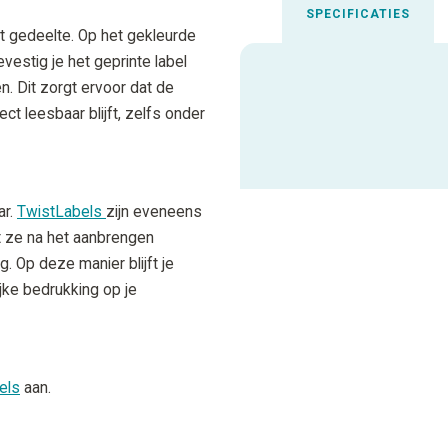
SPECIFICATIES
t gedeelte. Op het gekleurde
estig je het geprinte label
n. Dit zorgt ervoor dat de
Uitgelichte spec
ct leesbaar blijft, zelfs onder
ALLE SPECIFICATIES
ar.
TwistLabels
zijn eveneens
t ze na het aanbrengen
. Op deze manier blijft je
rijke bedrukking op je
els
aan.