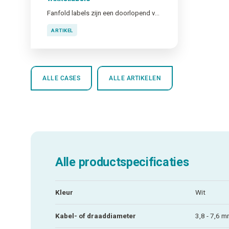
Fanfold labels zijn een doorlopend vel labels dat in een zigzagpatroon is gevouwen. Een stapel fanfold labels bevat vaak meer labels dan wanneer je kiest voor labels op een rol.
ARTIKEL
ALLE CASES
ALLE ARTIKELEN
Alle productspecificaties
Kleur
Wit
Kabel- of draaddiameter
3,8 - 7,6 