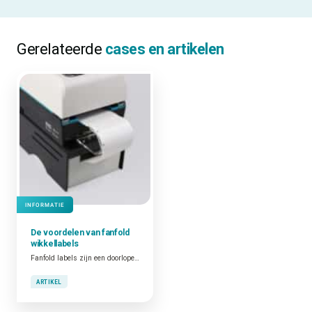
Gerelateerde
cases en artikelen
INFORMATIE
De voordelen van fanfold
wikkellabels
Fanfold labels zijn een doorlopend vel labels dat in een zigzagpatroon is gevouwen. Een stapel fanfold labels bevat vaak meer labels dan wanneer je kiest voor labels op een rol.
ARTIKEL